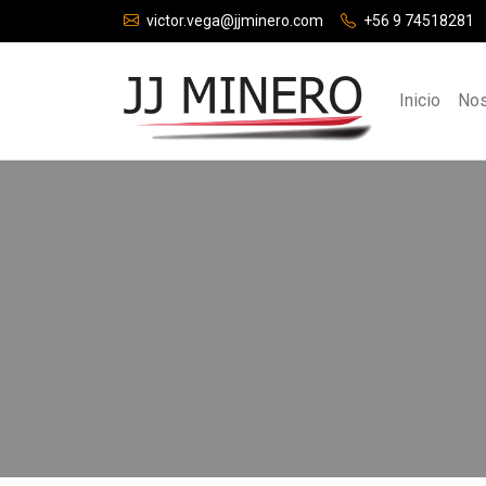
victor.vega@jjminero.com
+56 9 74518281
Inicio
Nos