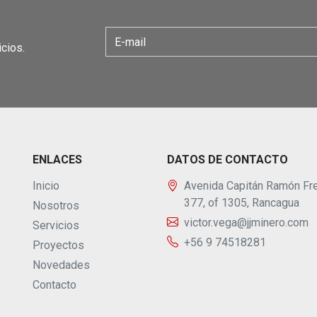
cios.
ENLACES
DATOS DE CONTACTO
Inicio
Avenida Capitán Ramón Fre
377, of 1305, Rancagua
Nosotros
victor.vega@jjminero.com
Servicios
+56 9 74518281
Proyectos
Novedades
Contacto